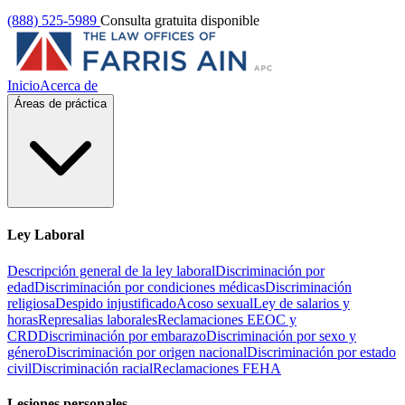
(888) 525-5989
Consulta gratuita disponible
Inicio
Acerca de
Áreas de práctica
Ley Laboral
Descripción general de la ley laboral
Discriminación por
edad
Discriminación por condiciones médicas
Discriminación
religiosa
Despido injustificado
Acoso sexual
Ley de salarios y
horas
Represalias laborales
Reclamaciones EEOC y
CRD
Discriminación por embarazo
Discriminación por sexo y
género
Discriminación por origen nacional
Discriminación por estado
civil
Discriminación racial
Reclamaciones FEHA
Lesiones personales