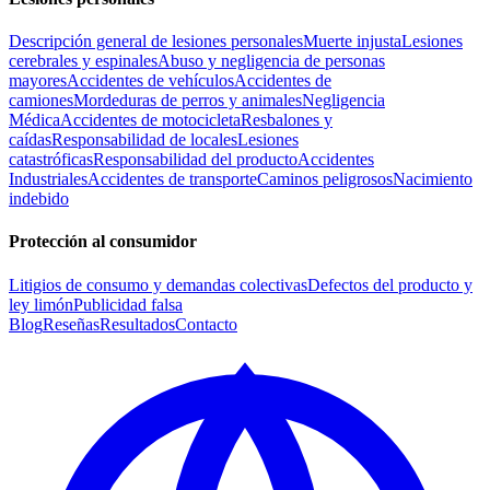
Descripción general de lesiones personales
Muerte injusta
Lesiones
cerebrales y espinales
Abuso y negligencia de personas
mayores
Accidentes de vehículos
Accidentes de
camiones
Mordeduras de perros y animales
Negligencia
Médica
Accidentes de motocicleta
Resbalones y
caídas
Responsabilidad de locales
Lesiones
catastróficas
Responsabilidad del producto
Accidentes
Industriales
Accidentes de transporte
Caminos peligrosos
Nacimiento
indebido
Protección al consumidor
Litigios de consumo y demandas colectivas
Defectos del producto y
ley limón
Publicidad falsa
Blog
Reseñas
Resultados
Contacto