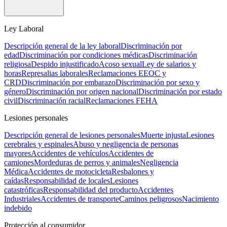
Ley Laboral
Descripción general de la ley laboral
Discriminación por
edad
Discriminación por condiciones médicas
Discriminación
religiosa
Despido injustificado
Acoso sexual
Ley de salarios y
horas
Represalias laborales
Reclamaciones EEOC y
CRD
Discriminación por embarazo
Discriminación por sexo y
género
Discriminación por origen nacional
Discriminación por estado
civil
Discriminación racial
Reclamaciones FEHA
Lesiones personales
Descripción general de lesiones personales
Muerte injusta
Lesiones
cerebrales y espinales
Abuso y negligencia de personas
mayores
Accidentes de vehículos
Accidentes de
camiones
Mordeduras de perros y animales
Negligencia
Médica
Accidentes de motocicleta
Resbalones y
caídas
Responsabilidad de locales
Lesiones
catastróficas
Responsabilidad del producto
Accidentes
Industriales
Accidentes de transporte
Caminos peligrosos
Nacimiento
indebido
Protección al consumidor