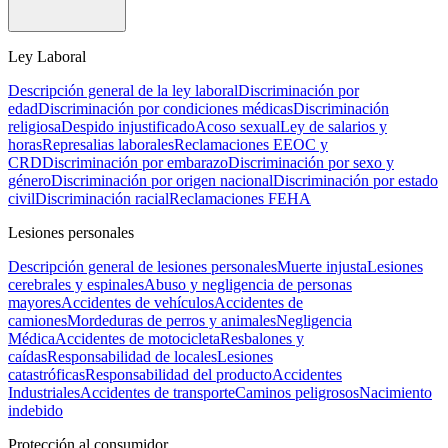
Ley Laboral
Descripción general de la ley laboral
Discriminación por
edad
Discriminación por condiciones médicas
Discriminación
religiosa
Despido injustificado
Acoso sexual
Ley de salarios y
horas
Represalias laborales
Reclamaciones EEOC y
CRD
Discriminación por embarazo
Discriminación por sexo y
género
Discriminación por origen nacional
Discriminación por estado
civil
Discriminación racial
Reclamaciones FEHA
Lesiones personales
Descripción general de lesiones personales
Muerte injusta
Lesiones
cerebrales y espinales
Abuso y negligencia de personas
mayores
Accidentes de vehículos
Accidentes de
camiones
Mordeduras de perros y animales
Negligencia
Médica
Accidentes de motocicleta
Resbalones y
caídas
Responsabilidad de locales
Lesiones
catastróficas
Responsabilidad del producto
Accidentes
Industriales
Accidentes de transporte
Caminos peligrosos
Nacimiento
indebido
Protección al consumidor