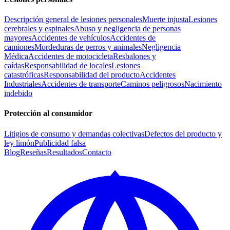
Descripción general de lesiones personales
Muerte injusta
Lesiones
cerebrales y espinales
Abuso y negligencia de personas
mayores
Accidentes de vehículos
Accidentes de
camiones
Mordeduras de perros y animales
Negligencia
Médica
Accidentes de motocicleta
Resbalones y
caídas
Responsabilidad de locales
Lesiones
catastróficas
Responsabilidad del producto
Accidentes
Industriales
Accidentes de transporte
Caminos peligrosos
Nacimiento
indebido
Protección al consumidor
Litigios de consumo y demandas colectivas
Defectos del producto y
ley limón
Publicidad falsa
Blog
Reseñas
Resultados
Contacto