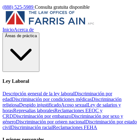
(888) 525-5989
Consulta gratuita disponible
Inicio
Acerca de
Áreas de práctica
Ley Laboral
Descripción general de la ley laboral
Discriminación por
edad
Discriminación por condiciones médicas
Discriminación
religiosa
Despido injustificado
Acoso sexual
Ley de salarios y
horas
Represalias laborales
Reclamaciones EEOC y
CRD
Discriminación por embarazo
Discriminación por sexo y
género
Discriminación por origen nacional
Discriminación por estado
civil
Discriminación racial
Reclamaciones FEHA
Lesiones personales